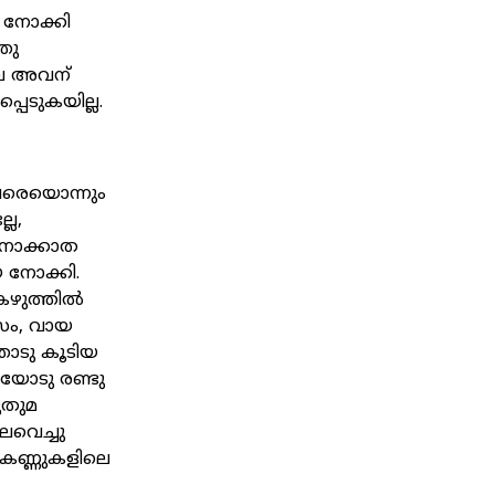
 നോക്കി
തു
ലെ അവന്
െടുകയില്ല.
നവരെയൊന്നും
ലേ,
ു നോക്കാത
െ നോക്കി.
 കഴുത്തിൽ
രസം, വായ
തോടു കൂടിയ
ടയോടു രണ്ടു
ുതുമ
ലവെച്ചു
 കണ്ണുകളിലെ