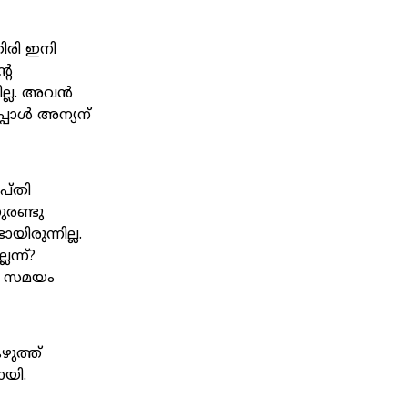
ിരി ഇനി
റെ
ടില്ല. അവൻ
പ്പോൾ അന്യന്
പ്തി
ുരണ്ടു
ിരുന്നില്ല.
ന്ന്?
. സമയം
ുത്ത്
ായി.