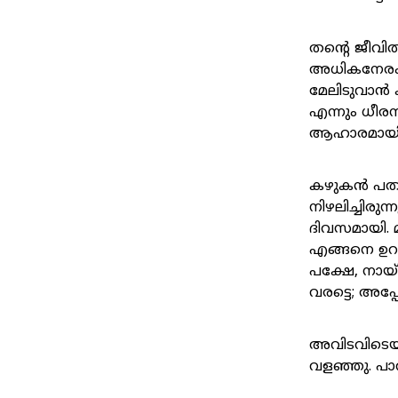
തന്റെ ജീവി
അധികനേരം ന
മേലിടുവാൻ ക
എന്നും ധീരന
ആഹാരമായി 
കഴുകൻ പതുക
നിഴലിച്ചിര
ദിവസമായി. മ
എങ്ങനെ ഉറപ
പക്ഷേ, നാ
വരട്ടെ; അപ
അവിടവിടെയാ
വളഞ്ഞു. പാ