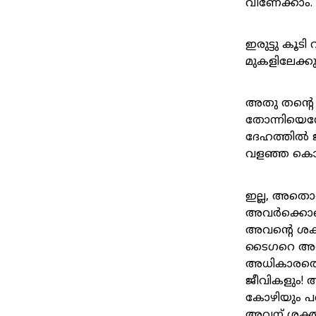
വീണേക്കാം.
ഇരുട്ടു കൂ
മുകളിലേക്ക
അതു തന്റെ 
തോന്നിയെന്ന
ദേഹത്തിൽ ജ
വളഞ്ഞ കൊക
ഇല്ല, അതൊര
അവർക്കൊക്ക
അവന്റെ ശക്
ടൈഗറെ അവൻ 
അധികാരത്തെ ച
ജീവികളും! ആ
കോഴിയും പശ
അവന് ശക്തന