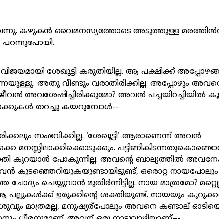
ടി വന്നു. കഴുകൻ വൈമനസ്യത്തോടെ അടുത്തുള്ള മരത്തിൻ
ു പറന്നുപോയി.
വിജയമായി ശേഖൂട്ടി കരുതിയില്ല. ആ പക്ഷിക്ക് അപ്പോഴങ
േയുള്ളൂ. അതു വീണ്ടും വരാതിരിക്കില്ല. അപ്പോഴും അവന്
ീവൻ അവശേഷിച്ചിരിക്കുമോ? അവൻ പച്ചയിറച്ചിയിൽ കൂ
്കുകൾ തറച്ചു കയറുമ്പോൾ--
ിക്കലും സംഭവിക്കില്ല. 'ശേഖൂട്ടി' ആരാണെന്ന് അവൻ
െ മനസ്സിലാക്കിക്കൊടുക്കും. പട്ടിണികിടന്നതുകൊണ്ടൊന
തി കുറയാൻ പോകുന്നില്ല. അവന്റെ ബാല്യത്തിൽ അവന
കുടഞ്ഞെറിയുകയുണ്ടായിട്ടുണ്ട്, ഒരൊറ്റ നായപോലു
ോദ്യം ചെയ്യുവാൻ മുതിർന്നിട്ടില്ല. നായ മാത്രമോ? മറ്റെല്
 പല്ലുകൾക്ക് ഉരുക്കിന്റെ ശക്തിയുണ്ട്. നായയും കുറുക്ക
ുവും മാത്രമല്ല, മനുഷ്യര്പോലും അവനെ കണ്ടാല് ഓടിയൊ
ും ധീരനുമാണ്. അവന് ഒരു നാടുവാഴിയാണ്---