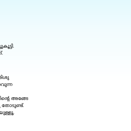
ൂട്ടി.
്.
രിശു
ാവുന്ന
ിന്റെ അങ്ങേ
തോടുണ്ട്.
ുള്ളൂ.