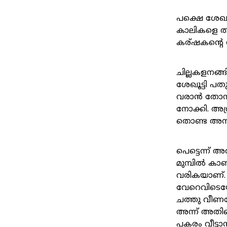
പക്ഷെ ശേഖൂ
കാലികളെ ത
കര്ഷകന്റെ സ
ചില്ലകളനങ്ങ
ശേഖൂട്ടി പ
വരാൻ തോന്
നോക്കി. അശ്
തൊണ്ട അനക്
പെട്ടെന്ന്
മുമ്പിൽ കാ
വരികയാണ്.
വേറെവിടെയോ 
ചത്തു വീണ
അന്ന് അതിനെ 
പകരം വീട്ടാ