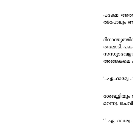
പക്ഷേ, അതു 
ൽപോലും അവന
ദിനാന്ത്യത്
തലോടി. പകൽ
സന്ധ്യാവേള
അങ്ങകലെ പാട
‘...ഏ...ദാമ്വേ…
ശേഖൂട്ടിയു
മറന്നു. ചെവി
‘'...ഏ...ദാമ്വേ…