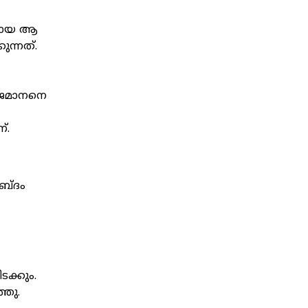
ഡമായ ആ
ന്നത്.
 യജമാനനെ
്.
ശബ്ദം
ക്കും.
ഞു.