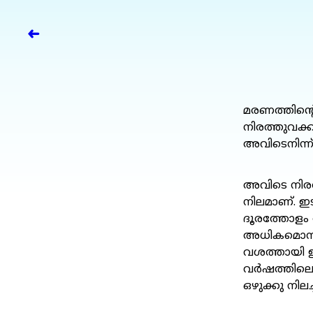
➜
മരണത്തിന്റെ
നിരത്തുവക്ക
അവിടെനിന്ന്
അവിടെ നിരത
നിലമാണ്. ഇട
ദൂരത്തോളം അ
അധികമൊന്നു
വശത്തായി ഇ
വർഷത്തിലെ 
ഒഴുക്കു നിലച