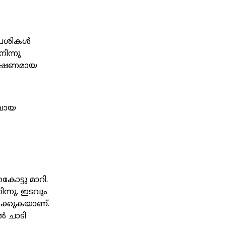
സപേശികൾ
ിന്നു
 ഭീഷണമായ
 വായ
ോട്ടു മാറി.
ിന്നു. ഇടവും
ക്കുകയാണ്.
ൽ ചാടി