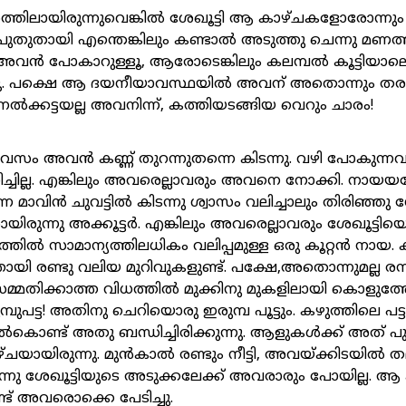
്തിലായിരുന്നുവെങ്കിൽ ശേഖൂട്ടി ആ കാഴ്ചകളോരോന്നും
 പുതുതായി എന്തെങ്കിലും കണ്ടാൽ അടുത്തു ചെന്നു മണത്
അവൻ പോകാറുള്ളൂ, ആരോടെങ്കിലും കലമ്പൽ കൂട്ടിയാ
ൂ. പക്ഷെ ആ ദയനീയാവസ്ഥയിൽ അവന് അതൊന്നും തരപ്പ
്കട്ടയല്ല അവനിന്ന്, കത്തിയടങ്ങിയ വെറും ചാരം!
ിവസം അവൻ കണ്ണ് തുറന്നുതന്നെ കിടന്നു. വഴി പോകുന്
ച്ചില്ല. എങ്കിലും അവരെല്ലാവരും അവനെ നോക്കി. നായയല്
െ മാവിൻ ചുവട്ടിൽ കിടന്നു ശ്വാസം വലിച്ചാലും തിരിഞ്ഞ
ിരുന്നു അക്കൂട്ടർ. എങ്കിലും അവരെല്ലാവരും ശേഖൂട്ടിയ
ിറത്തിൽ സാമാന്യത്തിലധികം വലിപ്പമുള്ള ഒരു കൂറ്റൻ നായ.
ത്തായി രണ്ടു വലിയ മുറിവുകളുണ്ട്. പക്ഷേ,അതൊന്നുമല്ല 
മ്മതിക്കാത്ത വിധത്തിൽ മുക്കിനു മുകളിലായി കൊളുത്
പുപട്ട! അതിനു ചെറിയൊരു ഇരുമ്പ പൂട്ടും. കഴുത്തിലെ പട്
കൊണ്ട് അതു ബന്ധിച്ചിരിക്കുന്നു. ആളുകൾക്ക് അത് പ
ചയായിരുന്നു. മുൻകാൽ രണ്ടും നീട്ടി, അവയ്ക്കിടയിൽ ത
ർന്നു ശേഖൂട്ടിയുടെ അടുക്കലേക്ക് അവരാരും പോയില്ല. ആ
്ട് അവരൊക്കെ പേടിച്ചു.