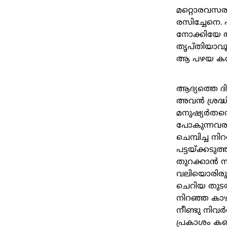
മറ്റൊരവസരത
രസിച്ചേനെ.
നോക്കിയേ 
തൃപ്തിയാവ
ആ പഴയ കനൽക
ആദ്യത്തെ ദ
അവൻ ശ്രദ്ധി
മനുഷ്യർതന്ന
പോകുന്നവരായ
ചെമ്പിച്ച ന
പട്ടയ്ക്കടു
തുറക്കാൻ സ
വലിയൊരിരുമ്
ചെറിയ തുടൽ
നിറഞ്ഞ കാഴ്
നീണ്ടു നിവ
പ്രകാശം കണ