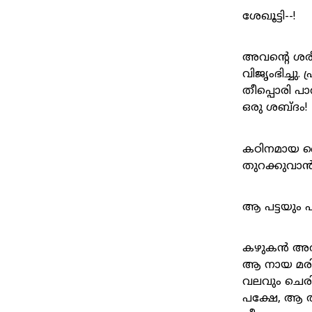
ശേഖൂട്ടി--!
അവന്റെ ശരീ
വിജൃംഭിച്ച
തീപ്പൊരി പ
ഒരു ശബ്ദം!
കഠിനമായ നൈ
തുറക്കുവാൻ 
ആ പട്ടയും പൂ
കഴുകൻ അതു പ
ആ നായ മരിച്
വലവും ചെര
പക്ഷേ, ആ തല