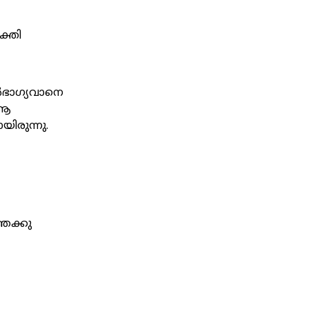
ക്തി
ിർഭാഗ്യവാനെ
 ആ
ിരുന്നു.
േക്കു