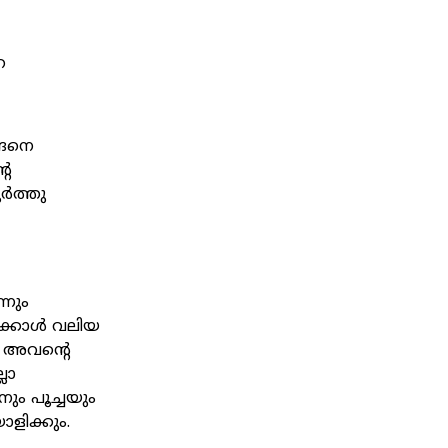
റ
്ങനെ
റെ
ർത്തു
്നും
േക്കാൾ വലിയ
ം അവന്റെ
ലാ
നും പൂച്ചയും
ളിക്കും.