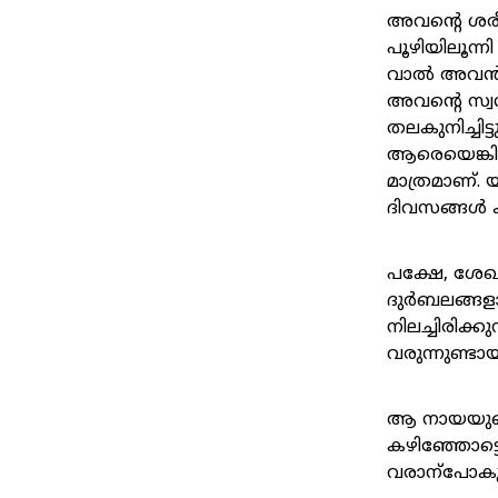
അവന്റെ ശര
പൂഴിയിലൂന്
വാൽ അവൻ ന
അവന്റെ സ്വ
തലകുനിച്ചിട
ആരെയെങ്കില
മാത്രമാണ്. 
ദിവസങ്ങൾ 
പക്ഷേ, ശേഖൂ
ദുർബലങ്ങളാ
നിലച്ചിരിക്
വരുന്നുണ്ടായ
ആ നായയുടെ
കഴിഞ്ഞോട്
വരാന്പോക