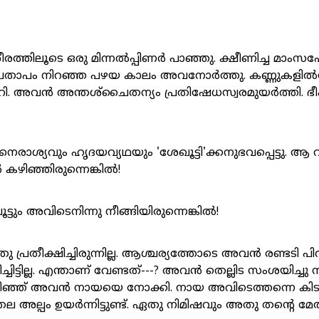
രത്തിലൂടെ ഒരു മിന്നൽപ്പിണർ പാഞ്ഞു. ക്ഷീണിച്ച മാം
ു. പ്രതാപം നിറഞ്ഞ പഴയ കാലം അവനോർത്തു. കണ്ണുകളിൽന
ാറി. അവൻ അന്തശ്‌‌ചൈതന്യം പ്രതിഷേധസ്വരമുയർത്തി.
രാശ്യവും ഹൃദയവ്യഥയും 'ശേഖൂട്ടി'ക്കനുഭവപ്പെട്ടു. ആ
കഴിഞ്ഞിരുന്നെങ്കിൽ!
ട്ടും അവിടെനിന്നു നീങ്ങിയിരുന്നെങ്കിൽ!
്രതീക്ഷിച്ചിരുന്നില്ല. ആശ്ചര്യത്തോടെ അവൻ രണ്ടടി പിറക
ചിട്ടില്ല. എന്താണ് വേണ്ടത്---? അവൻ തെല്ലിട സംശയിച്ചു ന
ിഞ്ഞ് അവൻ നായയെ നോക്കി. നായ അവിടെത്തന്നെ കിട
 അല്പം ഉയർന്നിട്ടുണ്ട്. ഏതു നിമിഷവും അതു തന്റെ മേ