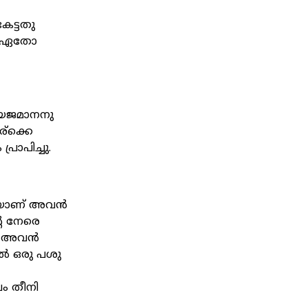
േട്ടതു
്ന ഏതോ
ം യജമാനനു
്ക്കെ
രാപിച്ചു.
രെയാണ് അവൻ
െ നേരെ
ും അവൻ
േൽ ഒരു പശു
വം തീനി